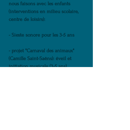
nous faisons avec les enfants
(interventions en milieu scolaire,
centre de loisirs):
- Sieste sonore pour les 3-5 ans
- projet "Carnaval des animaux"
(Camille Saint-Saëns): éveil et
initiation musicale (3-5 ans)
- projet "Stripsody" (Cathy
Berberian): invention d'une
histoire sonore, de sa partition et
enregistrements. (6-9 ans et 10-12
ans)
- projet "E.T. Symphonie": création