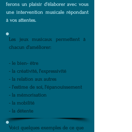
ferons un plaisir d'élaborer avec vous
une intervention musicale répondant
à vos attentes.
Les jeux musicaux permettent à
chacun d'améliorer:
- le bien- être
- la créativité, l'expressivité
- la relation aux autres
- l'estime de soi, l'épanouissement
- la mémorisation
- la mobilité
- la détente
Voici quelques exemples de ce que